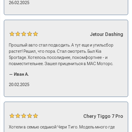
еще ОСАГО и КАСКО оформили. Зато на выдаче такие
26.02.2025
эмоции. Ну, еле сдержался. Красивая машина!
Jetour
Dashing
Прошлый авто стал подводить. А тут еще и утильсбор
растет! Решил, что пора. Стал смотреть. Был Kia
Sportage. Хотелось посолиднее, покомфортнее - и
повместительнее. Зашел прицениться в МАС Моторс.
Менеджер предложил «выбрать спиной». Сел в Дашинг -
— Иван А.
и прям мое! Даже не скажешь, что «китаец». Прям не
вылезая из него и порешали. Спортэйдж в трейд-ин
20.02.2025
забрали, я его пригнал на следующий день. Все быстро
оформили, и готово.
Chery
Tiggo 7 Pro
Хотели в семью седьмой Чери Тиго. Модель много где