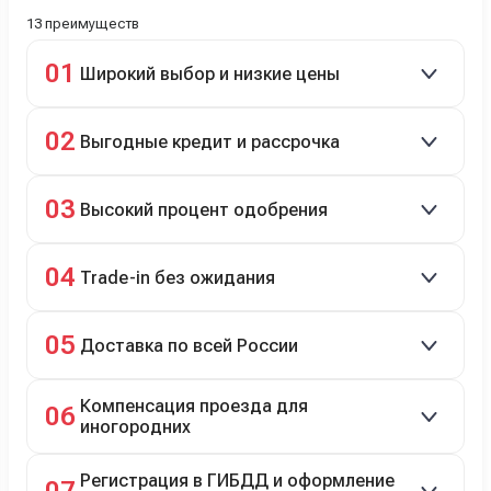
13 преимуществ
01
Широкий выбор и низкие цены
Скидки до 40%, более 40 брендов, новые и
02
Выгодные кредит и рассрочка
подержанные авто.
Кредит до 8 лет под 4,9% (до 3,5 млн руб.),
03
Высокий процент одобрения
рассрочка 0% на 2 года при первом взносе 35–50%.
98% заявок на кредит успешно одобряются.
04
Trade-in без ожидания
Зачёт рыночной стоимости старого авто сразу.
05
Доставка по всей России
Автовозом, Ж/Д, морем или перегоном водителем.
Компенсация проезда для
06
иногородних
До 20 000 руб. при предъявлении билетов.
Регистрация в ГИБДД и оформление