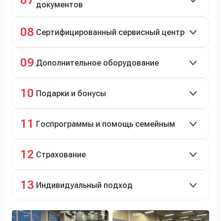
07
документов
Полное сопровождение.
08
Сертифицированный сервисный центр
Гарантийное и постгарантийное ТО, кузовной и
09
Дополнительное оборудование
технический ремонт.
Дооснащение аксессуарами и оборудованием.
10
Подарки и бонусы
Комплект зимней резины в подарок, скидки по
11
Госпрограммы и помощь семейным
программе лояльности.
Скидки на первый или семейный автомобиль.
12
Страхование
Оформление ОСАГО и КАСКО с приятными
13
Индивидуальный подход
бонусами для клиентов.
Персональный менеджер помогает с выбором и
оформлением.