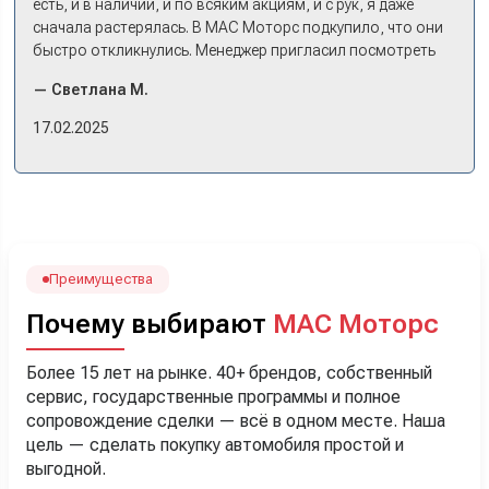
есть, и в наличии, и по всяким акциям, и с рук, я даже
сначала растерялась. В МАС Моторс подкупило, что они
быстро откликнулись. Менеджер пригласил посмотреть
комплектации в наличии, ну и просто посидеть в ней,
— Светлана М.
примериться. Нам тут недалеко, пришли в салон - и в тот
же день купили машину! Неожиданно, но довольны! Все
17.02.2025
прошло классно: посмотрели Чери, посмотрели другие
кроссоверы б/у в ту же цену, посидели, подумали,
посчитали с кредитным специалистом. Анечку мы,
наверно, часа два мучили вопросами). Решили, что
лучше немного переплатить за новую, зато без пробега.
Наша Тигоша уже нас радует! Спасибо нашему
менеджеру Сергею, профессионал своего дела!
Преимущества
Почему выбирают
МАС Моторс
Более 15 лет на рынке. 40+ брендов, собственный
сервис, государственные программы и полное
сопровождение сделки — всё в одном месте. Наша
цель — сделать покупку автомобиля простой и
выгодной.