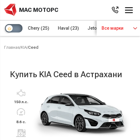
МАС МОТОРС
Chery
(25)
Haval
(23)
Jetour
Все марки
(8)
Kaiyi
(4)
Главная
/
KIA
/
Ceed
Купить KIA Ceed в Астрахани
150 л.с.
8.6 с.