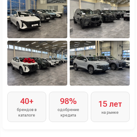
40+
98%
15 лет
брендов в
одобрение
на рынке
каталоге
кредита