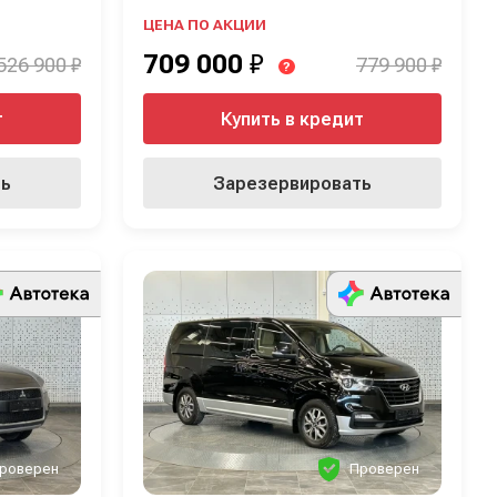
ЦЕНА ПО АКЦИИ
709 000
₽
526 900 ₽
779 900 ₽
?
т
Купить в кредит
ть
Зарезервировать
роверен
Проверен