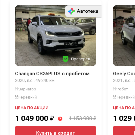
Проверен
Changan CS35PLUS с пробегом
Geely Co
2020, л.с., 49 240 км
2021, л.с.,
Вариатор
Робот
Передний
Передний
ЦЕНА ПО АКЦИИ
ЦЕНА ПО 
1 049 000
₽
1 029
1 153 900 ₽
?
Купить в кредит