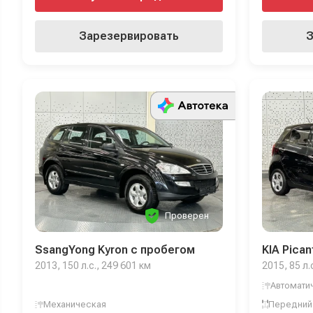
Зарезервировать
З
Проверен
SsangYong Kyron с пробегом
KIA Pica
2013, 150 л.с., 249 601 км
2015, 85 л.
Автомати
Механическая
Передний