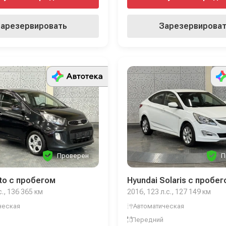
арезервировать
Зарезервирова
Проверен
П
nto с пробегом
Hyundai Solaris с пробе
с., 136 365 км
2016, 123 л.с., 127 149 км
ческая
Автоматическая
Передний