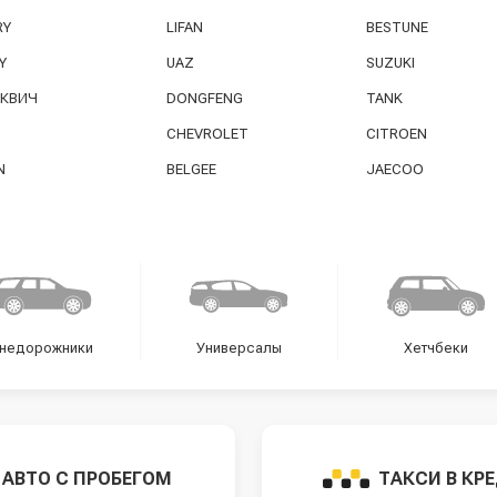
RY
LIFAN
BESTUNE
Y
UAZ
SUZUKI
КВИЧ
DONGFENG
TANK
CHEVROLET
CITROEN
N
BELGEE
JAECOO
недорожники
Универсалы
Хетчбеки
АВТО С ПРОБЕГОМ
ТАКСИ В КР