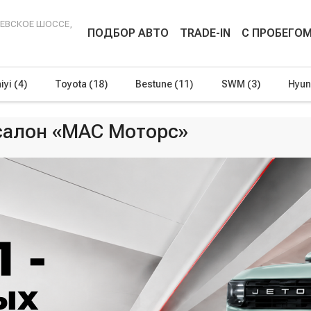
ЕНЕВСКОЕ ШОССЕ,
ПОДБОР АВТО
TRADE-IN
С ПРОБЕГО
iyi
(4)
Toyota
(18)
Bestune
(11)
SWM
(3)
Hyun
осалон «МАС Моторс»