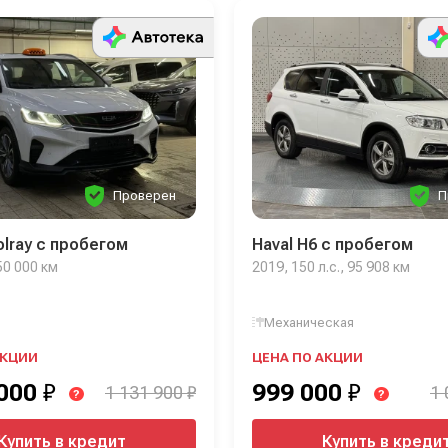
Проверен
П
olray с пробегом
Haval H6 с пробегом
 50 000 км
2019, 150 л.с., 95 908 км
Механическая
АКЦИИ
ЦЕНА ПО АКЦИИ
 000
₽
999 000
₽
1 131 900 ₽
1 
?
?
Купить в кредит
Купить в креди