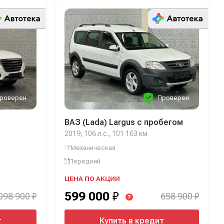
роверен
Проверен
ВАЗ (Lada) Largus с пробегом
2019, 106 л.с., 101 163 км
Механическая
Передний
ЦЕНА ПО АКЦИИ
599 000
₽
098 900 ₽
658 900 ₽
?
т
Купить в кредит