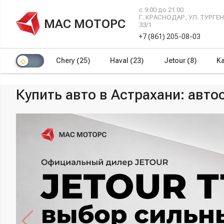
с 9:00 до 21:00
Г. КРАСНОДАР, УЛ. ТУРГ
МАС МОТОРС
33/1
+7 (861) 205-08-03
Chery
(25)
Haval
(23)
Jetour
(8)
Ka
Купить авто в Астрахани: авт