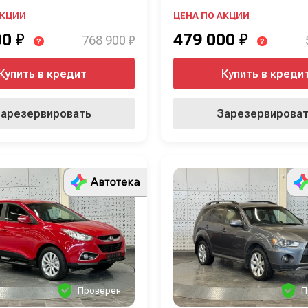
АКЦИИ
ЦЕНА ПО АКЦИИ
00
₽
479 000
₽
768 900 ₽
?
?
Купить в кредит
Купить в креди
арезервировать
Зарезервирова
Проверен
П