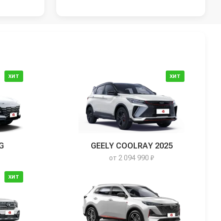
ХИТ
ХИТ
G
GEELY COOLRAY 2025
от 2 094 990 ₽
ХИТ