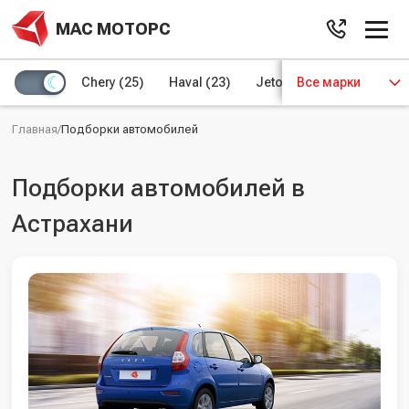
МАС МОТОРС
Chery
(25)
Haval
(23)
Jetour
Все марки
(8)
Kaiyi
(4)
Главная
/
Подборки автомобилей
Подборки автомобилей в
Астрахани