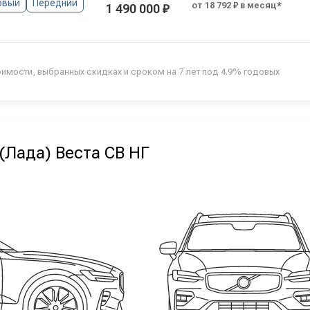
овый
Передний
от 18 792 ₽ в месяц*
1 490 000 ₽
оимости, выбранных скидках и сроком на 7 лет под 4.9% годовых
(Лада) Веста СВ НГ