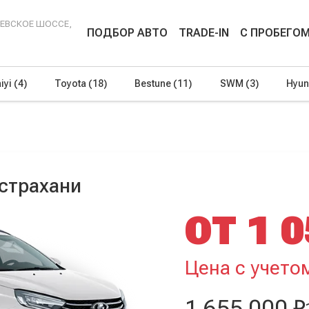
ЕНЕВСКОЕ ШОССЕ,
ПОДБОР АВТО
TRADE-IN
С ПРОБЕГО
iyi
(4)
Toyota
(18)
Bestune
(11)
SWM
(3)
Hyun
Астрахани
ОТ 1 0
Цена с учето
1 655 000 ₽