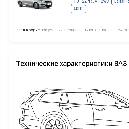
1.8 122 л.с. AT 2WD
Бензин
АКПП
***
в кредит
при условии: первоначального взноса от 10% ст
Технические характеристики ВАЗ 