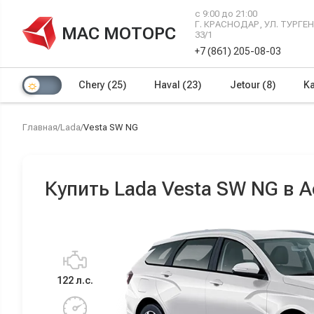
с 9:00 до 21:00
Г. КРАСНОДАР, УЛ. ТУРГ
МАС МОТОРС
33/1
+7 (861) 205-08-03
Chery
(25)
Haval
(23)
Jetour
(8)
Ka
Главная
/
Lada
/
Vesta SW NG
Купить Lada Vesta SW NG в 
122 л.с.