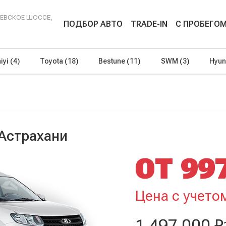
ЕНЕВСКОЕ ШОССЕ,
ПОДБОР АВТО
TRADE-IN
С ПРОБЕГО
iyi
(4)
Toyota
(18)
Bestune
(11)
SWM
(3)
Hyun
 Астрахани
ОТ 99
Цена с учето
1 497 000 ₽