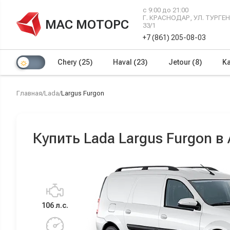
с 9:00 до 21:00
Г. КРАСНОДАР, УЛ. ТУРГ
МАС МОТОРС
33/1
+7 (861) 205-08-03
Chery
(25)
Haval
(23)
Jetour
(8)
Ka
Главная
/
Lada
/
Largus Furgon
Купить Lada Largus Furgon в
106 л.с.