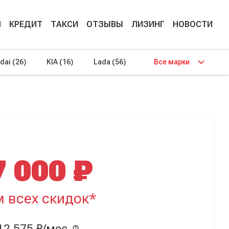
М
КРЕДИТ
ТАКСИ
ОТЗЫВЫ
ЛИЗИНГ
НОВОСТИ
dai
(26)
KIA
(16)
Lada
(56)
Все марки
7 000 ₽
м всех скидок*
12 575 ₽/мес.